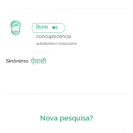
विलास
concupiscência
substantivo masculino
ऐयाशी
Sinônimo :
Nova pesquisa?