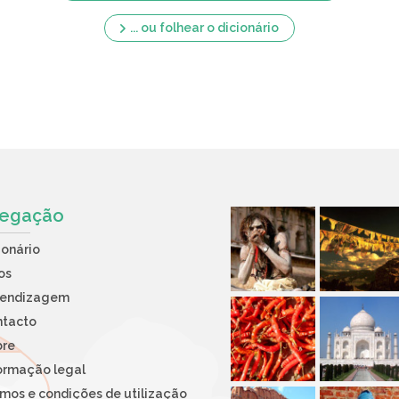
... ou folhear o dicionário
egação
ionário
os
rendizagem
ntacto
bre
ormação legal
mos e condições de utilização