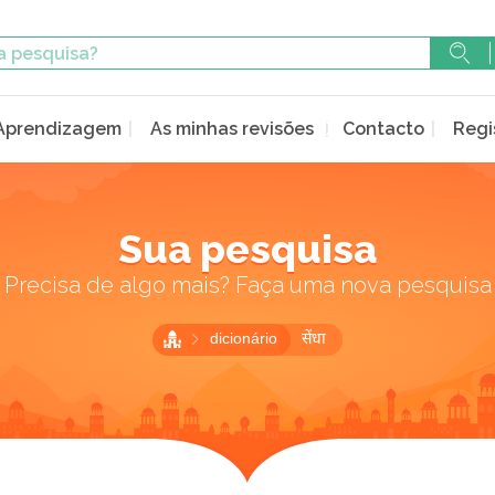
Aprendizagem
As minhas revisões
Contacto
Regi
Sua pesquisa
Precisa de algo mais? Faça uma nova pesquisa
dicionário
सेंधा