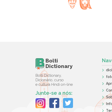
Bolti
Nav
Dictionary
dic
Bolti Dictionary,
fot
Dicionário, curso
Ap
e cultura Hindi on-line
Co
Junte-se a nós:
So
Inf
Ter