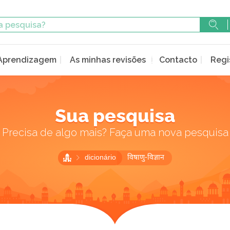
Aprendizagem
As minhas revisões
Contacto
Regi
Sua pesquisa
Precisa de algo mais? Faça uma nova pesquisa
dicionário
विषाणु-विज्ञान