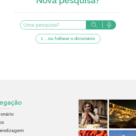
Nova pesquisa?
... ou folhear o dicionário
egação
ionário
os
rendizagem