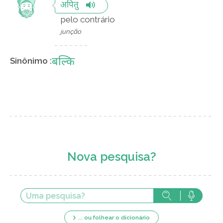
अपितु
pelo contrário
junção
बल्कि
Sinônimo :
Nova pesquisa?
... ou folhear o dicionário