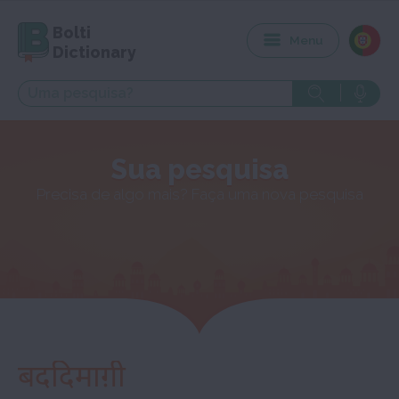
Bolti
Menu
Dictionary
Sua pesquisa
Precisa de algo mais? Faça uma nova pesquisa
बददिमाग़ी