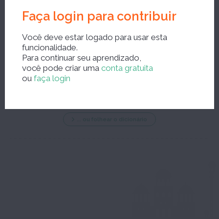
Faça login para contribuir
Você deve estar logado para usar esta
funcionalidade.
Para continuar seu aprendizado,
Nova pesquisa?
você pode criar uma
conta gratuita
ou
faça login
... ou folhear o dicionário