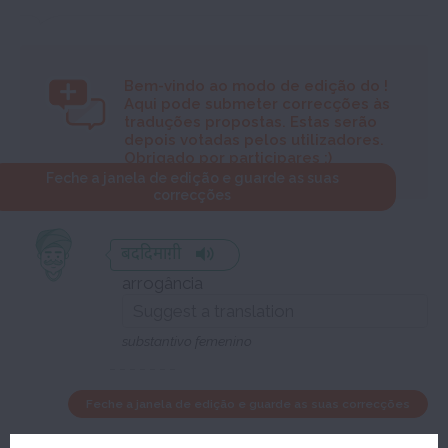
Bem-vindo ao modo de edição do
!
Aqui pode submeter correcções às
traduções propostas. Estas serão
depois votadas pelos utilizadores.
Obrigado por participares :)
Feche a janela de edição e guarde as suas
correcções
बददिमाग़ी
arrogância
substantivo femenino
Feche a janela de edição e guarde as suas correcções