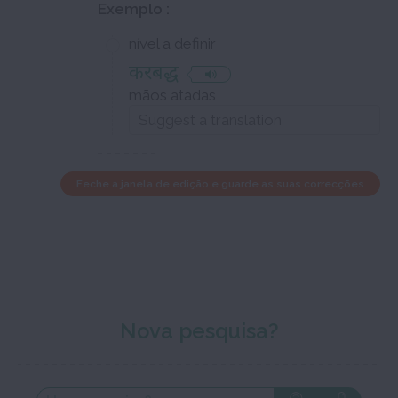
Exemplo :
nível a definir
करबद्ध
mãos atadas
Feche a janela de edição e guarde as suas correcções
Nova pesquisa?