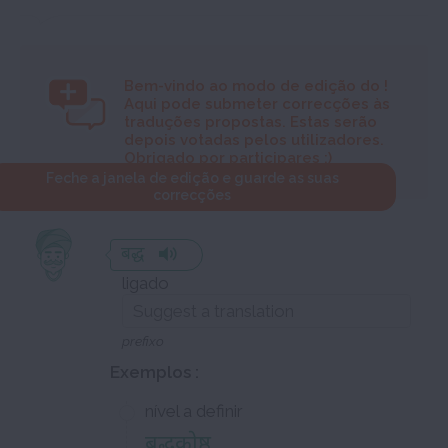
Bem-vindo ao modo de edição do
!
Aqui pode submeter correcções às
traduções propostas. Estas serão
depois votadas pelos utilizadores.
Obrigado por participares :)
Feche a janela de edição e guarde as suas
correcções
बद्ध
ligado
prefixo
Exemplos :
nível a definir
बद्धकोष्ठ