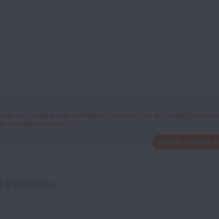
ição do
! Aqui pode submeter correcções às traduções prop
o por participares :)
Feche a janela d
a