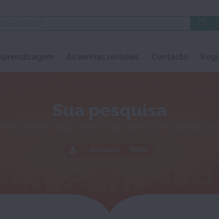
Aprendizagem
As minhas revisões
Contacto
Regi
Sua pesquisa
Precisa de algo mais? Faça uma nova pesquisa
dicionário
बदलाव