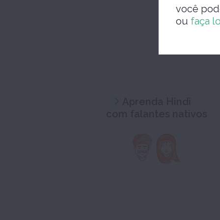
você pod
ou
faça l
Aprenda Hindi
com falantes nativos