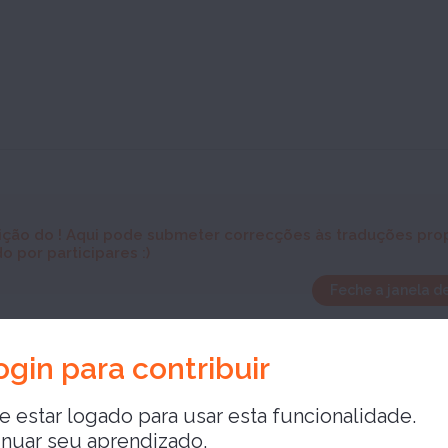
ição do
! Aqui pode submeter correcções às traduções prop
o por participares :)
Feche a janela d
o
ogin para contribuir
 estar logado para usar esta funcionalidade.
inuar seu aprendizado,