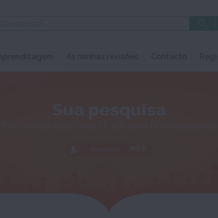
Aprendizagem
As minhas revisões
Contacto
Regi
Sua pesquisa
Precisa de algo mais? Faça uma nova pesquisa
dicionário
बपौती