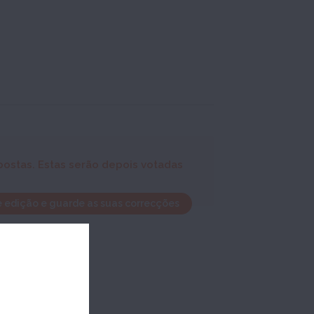
ostas. Estas serão depois votadas
e edição e guarde as suas correcções