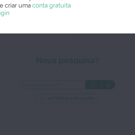
e criar uma
conta gratuita
Feche a jan
ogin
Nova pesquisa?
... ou folhear o dicionário