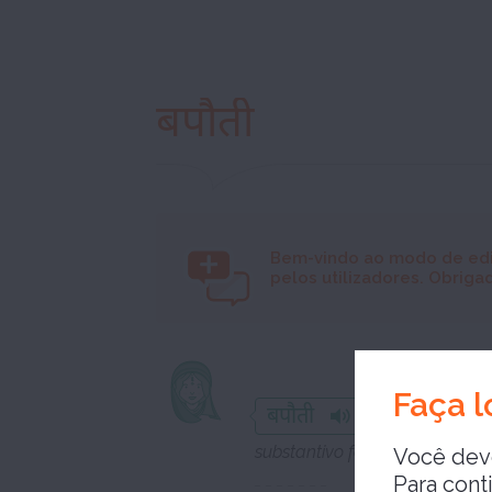
बपौती
Bem-vindo ao modo de ed
pelos utilizadores. Obrigad
patrimôni
Faça l
बपौती
substantivo femenino
Você deve
Para cont