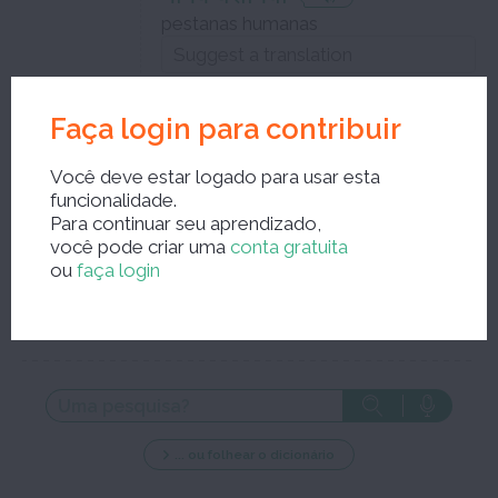
pestanas humanas
Faça login para contribuir
Feche a janela de edição e guarde as suas correcções
Você deve estar logado para usar esta
funcionalidade.
Para continuar seu aprendizado,
você pode criar uma
conta gratuita
ou
faça login
Nova pesquisa?
... ou folhear o dicionário