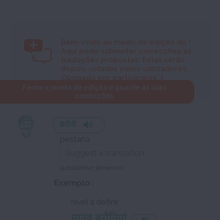
Bem-vindo ao modo de edição do
!
Aqui pode submeter correcções às
traduções propostas. Estas serão
depois votadas pelos utilizadores.
Obrigado por participares :)
Feche a janela de edição e guarde as suas
correcções
बरौनी
pestana
substantivo femenino
Exemplo :
nível a definir
मानव बरौनियां