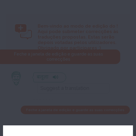
Bem-vindo ao modo de edição do
!
Aqui pode submeter correcções às
traduções propostas. Estas serão
depois votadas pelos utilizadores.
Obrigado por participares :)
Feche a janela de edição e guarde as suas
correcções
बलूला
Feche a janela de edição e guarde as suas correcções