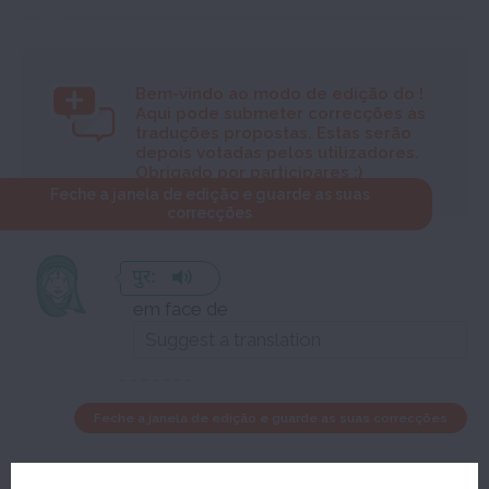
Bem-vindo ao modo de edição do
!
Aqui pode submeter correcções às
traduções propostas. Estas serão
depois votadas pelos utilizadores.
Obrigado por participares :)
Feche a janela de edição e guarde as suas
correcções
पुर:
em face de
Feche a janela de edição e guarde as suas correcções