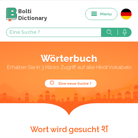
Bolti
Menu
Dictionary
Wörterbuch
Erhalten Sie in 3 Klicks Zugriff auf alle Hindi Vokabeln
Eine neue Suche ?
श
Wort wird gesucht