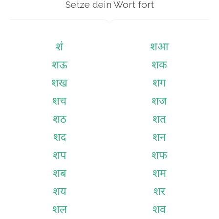
Setze dein Wort fort
शं
शआ
शऊ
शक
शख
शग
शच
शज
शठ
शत
शद
शन
शप
शफ
शब
शम
शय
शर
शल
शव