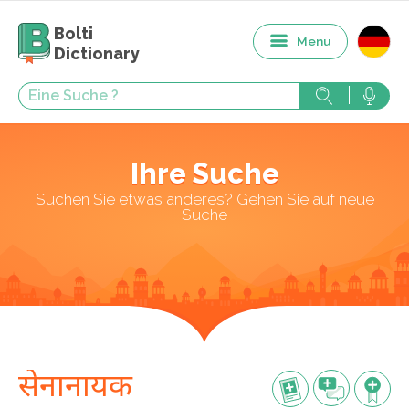
Bolti
Menu
Dictionary
Ihre Suche
Suchen Sie etwas anderes? Gehen Sie auf neue
Suche
सेनानायक