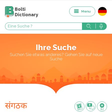
Bolti
Menu
Dictionary
Ihre Suche
Suchen Sie etwas anderes? Gehen Sie auf neue
Suche
संगठक