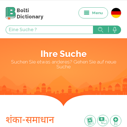
Bolti
Menu
Dictionary
Ihre Suche
Suchen Sie etwas anderes? Gehen Sie auf neue
Suche
शंका-समाधान