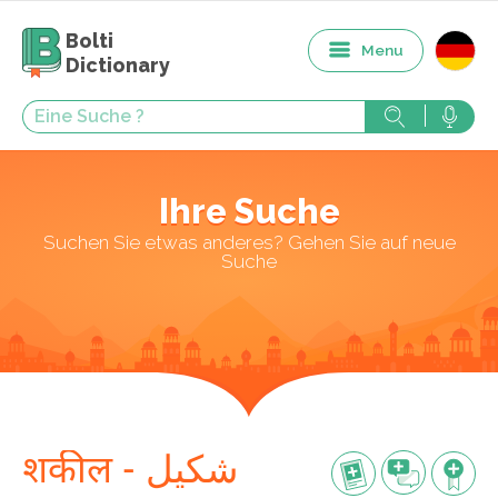
Bolti
Menu
Dictionary
Ihre Suche
Suchen Sie etwas anderes? Gehen Sie auf neue
Suche
शकील - شکیل