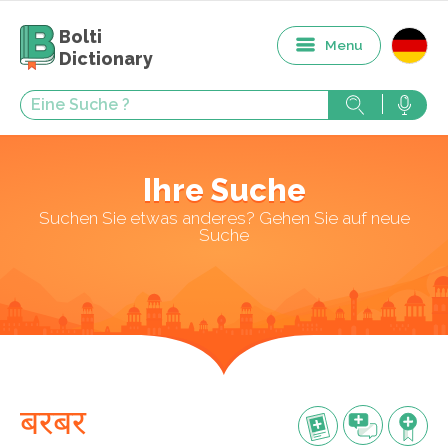
Bolti
Menu
Dictionary
Ihre Suche
Suchen Sie etwas anderes? Gehen Sie auf neue
Suche
बरबर