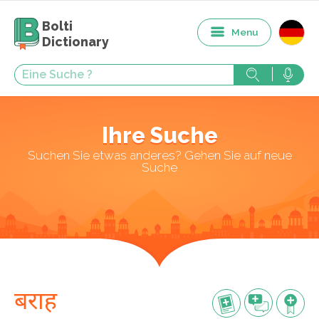
Bolti
Menu
Dictionary
Ihre Suche
Suchen Sie etwas anderes? Gehen Sie auf neue
Suche
बराह