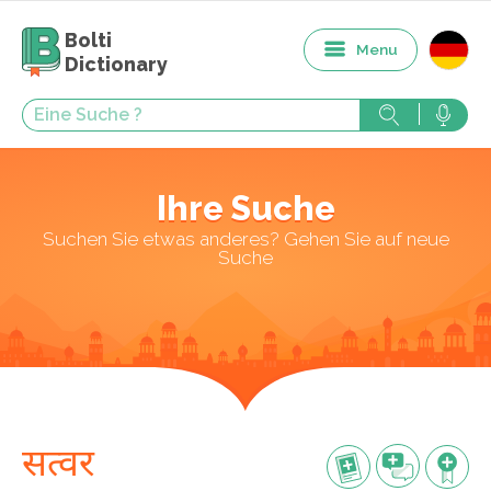
Bolti
Menu
Dictionary
Ihre Suche
Suchen Sie etwas anderes? Gehen Sie auf neue
Suche
सत्वर