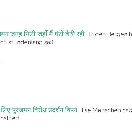
रअमन जगह मिली जहाँ मैं घंटों बैठी रही
In den Bergen h
ch stundenlang saß.
h
े लिए पुरअमन विरोध प्रदर्शन किया
Die Menschen habe
striert.