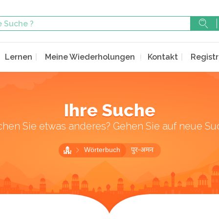
Lernen
Meine Wiederholungen
Kontakt
Registr
Ihre Suche
chen Sie etwas anderes? Gehen Sie auf neue Su
Wörterbuch
पुर-अमन