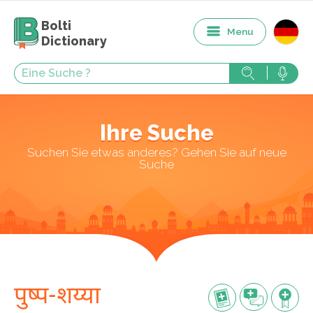
Bolti
Menu
Dictionary
Ihre Suche
Suchen Sie etwas anderes? Gehen Sie auf neue
Suche
पुष्प-शय्या