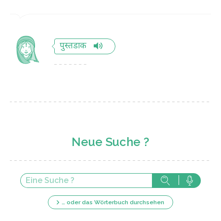
पुस्तडाक
Neue Suche ?
… oder das Wörterbuch durchsehen