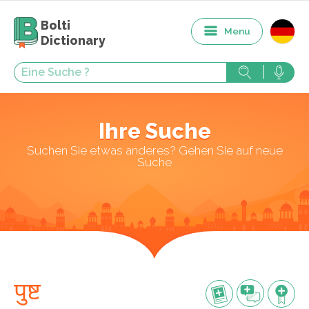
Bolti
Menu
Dictionary
Ihre Suche
Suchen Sie etwas anderes? Gehen Sie auf neue
Suche
पुष्ट