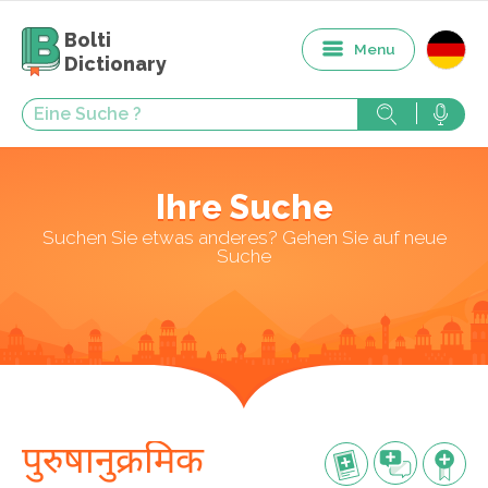
Bolti
Menu
Dictionary
Ihre Suche
Suchen Sie etwas anderes? Gehen Sie auf neue
Suche
पुरुषानुक्रमिक