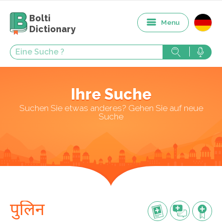
Bolti
Menu
Dictionary
Ihre Suche
Suchen Sie etwas anderes? Gehen Sie auf neue
Suche
पुलिन