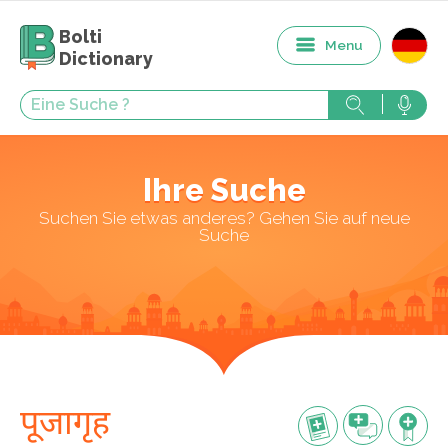
Bolti
Menu
Dictionary
Ihre Suche
Suchen Sie etwas anderes? Gehen Sie auf neue
Suche
पूजागृह