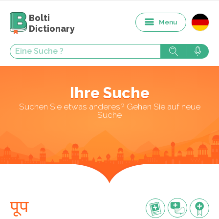
Bolti
Menu
Dictionary
Ihre Suche
Suchen Sie etwas anderes? Gehen Sie auf neue
Suche
पूप