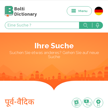
Bolti
Menu
Dictionary
Ihre Suche
Suchen Sie etwas anderes? Gehen Sie auf neue
Suche
पूर्व-वैदिक