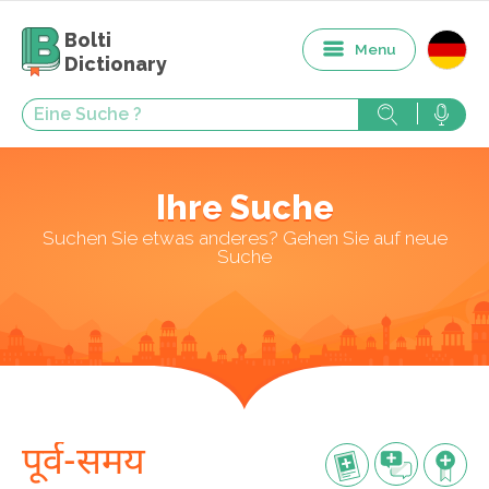
Bolti
Menu
Dictionary
Ihre Suche
Suchen Sie etwas anderes? Gehen Sie auf neue
Suche
पूर्व-समय