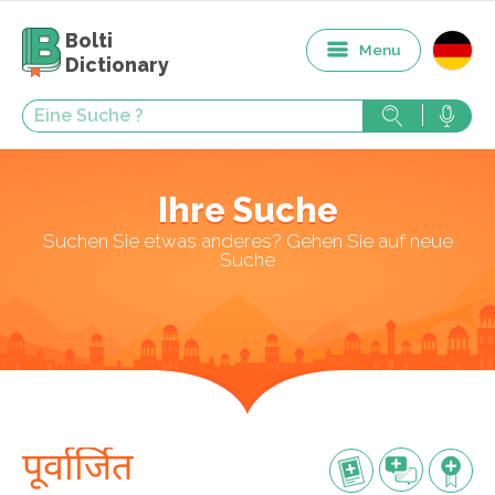
Bolti
Menu
Dictionary
Ihre Suche
Suchen Sie etwas anderes? Gehen Sie auf neue
Suche
पूर्वार्जित