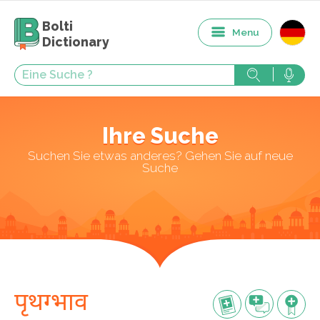
Bolti
Menu
Dictionary
Ihre Suche
Suchen Sie etwas anderes? Gehen Sie auf neue
Suche
पृथग्भाव