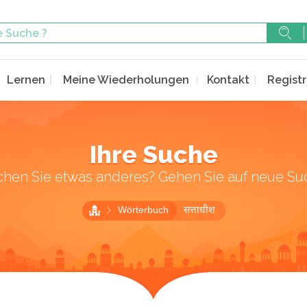
Lernen
Meine Wiederholungen
Kontakt
Registr
Ihre Suche
chen Sie etwas anderes? Gehen Sie auf neue Su
Wörterbuch
सत्ताधीश