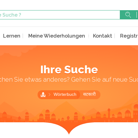
Lernen
Meine Wiederholungen
Kontakt
Registr
Ihre Suche
chen Sie etwas anderes? Gehen Sie auf neue Su
Wörterbuch
सटकारी