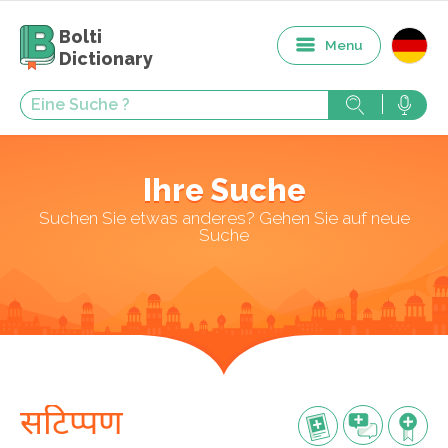
Bolti
Menu
Dictionary
Ihre Suche
Suchen Sie etwas anderes? Gehen Sie auf neue
Suche
सटिप्पण