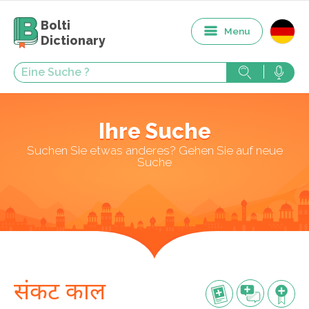
Bolti
Menu
Dictionary
Ihre Suche
Suchen Sie etwas anderes? Gehen Sie auf neue
Suche
संकट काल