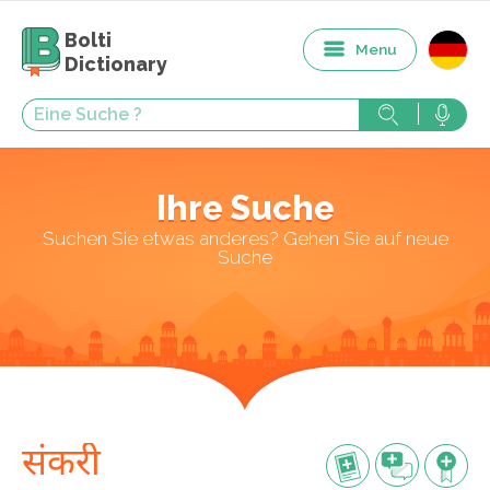
Bolti
Menu
Dictionary
Ihre Suche
Suchen Sie etwas anderes? Gehen Sie auf neue
Suche
संकरी