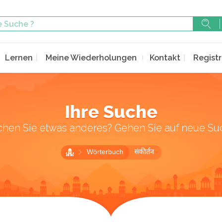
Lernen
Meine Wiederholungen
Kontakt
Registr
Ihre Suche
chen Sie etwas anderes? Gehen Sie auf neue Su
Wörterbuch
संकीर्तन