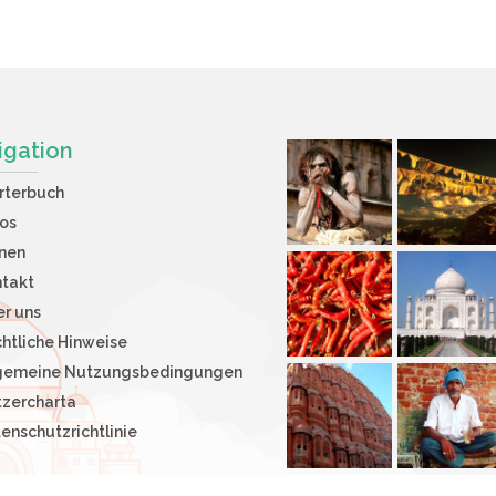
igation
rterbuch
os
nen
takt
r uns
htliche Hinweise
lgemeine Nutzungsbedingungen
zercharta
enschutzrichtlinie