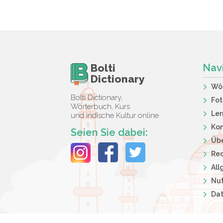
Bolti
Nav
Dictionary
Wö
Bolti Dictionary,
Fot
Wörterbuch, Kurs
Ler
und indische Kultur online
Kon
Seien Sie dabei:
Übe
Rec
Al
Nut
Dat