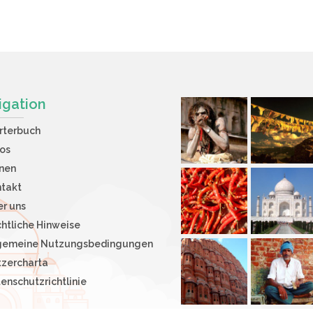
igation
rterbuch
os
nen
takt
r uns
htliche Hinweise
lgemeine Nutzungsbedingungen
zercharta
enschutzrichtlinie