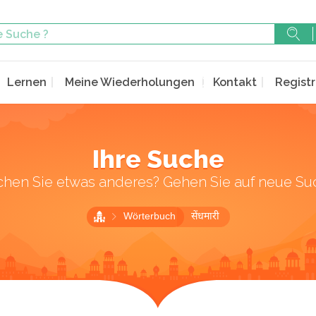
Lernen
Meine Wiederholungen
Kontakt
Registr
Ihre Suche
chen Sie etwas anderes? Gehen Sie auf neue Su
Wörterbuch
सेंधमारी