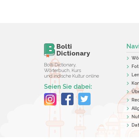
Bolti
Nav
Dictionary
Wö
Bolti Dictionary,
Fot
Wörterbuch, Kurs
Ler
und indische Kultur online
Kon
Seien Sie dabei:
Übe
Rec
Al
Nut
Dat