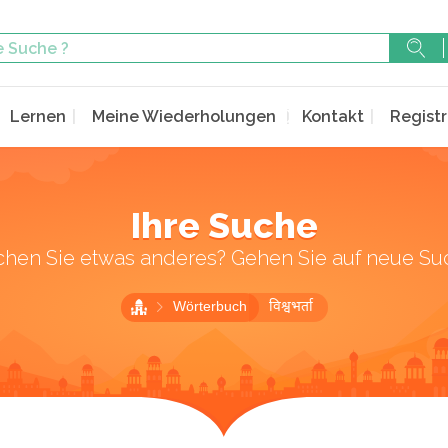
Lernen
Meine Wiederholungen
Kontakt
Registr
Ihre Suche
chen Sie etwas anderes? Gehen Sie auf neue Su
Wörterbuch
विश्वभर्ता