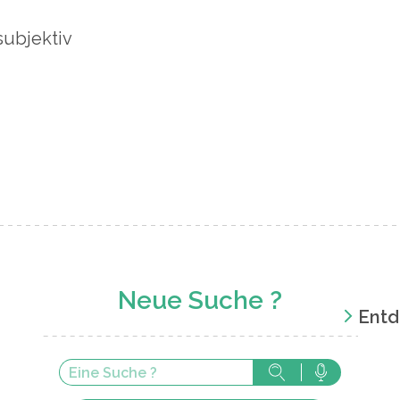
subjektiv
Neue Suche ?
Entd