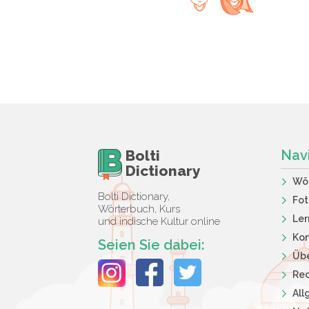
Bolti
Nav
Dictionary
Wö
Bolti Dictionary,
Fot
Wörterbuch, Kurs
Ler
und indische Kultur online
Kon
Seien Sie dabei:
Übe
Rec
Al