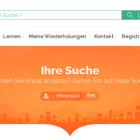
Lernen
Meine Wiederholungen
Kontakt
Registr
Ihre Suche
chen Sie etwas anderes? Gehen Sie auf neue Su
Wörterbuch
सेंसस