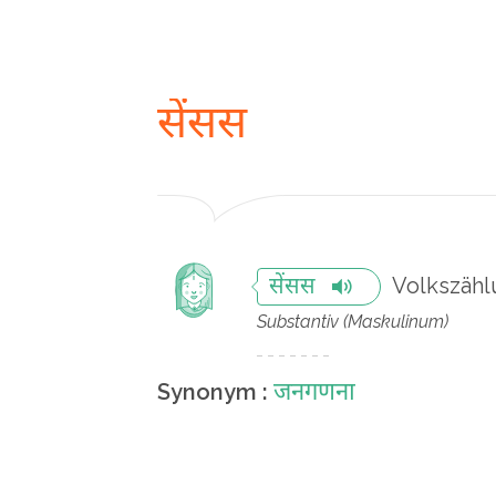
सेंसस
Volkszäh
सेंसस
Substantiv (Maskulinum)
जनगणना
Synonym :