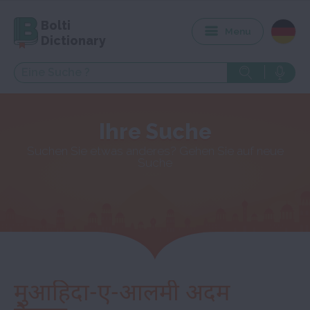
Bolti
Menu
Dictionary
Ihre Suche
Suchen Sie etwas anderes? Gehen Sie auf neue
Suche
मुआहिदा-ए-आलमी अदम