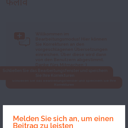
फैलाव
Willkommen im
Bearbeitungsmodus! Hier können
Sie Korrekturen an den
vorgeschlagenen Übersetzungen
einreichen. Über diese wird dann
von den Benutzern abgestimmt.
Danke fürs Mitmachen :)
Schließen Sie das Bearbeitungsfenster und speichern
Sie Ihre Korrekturen
Schließen Sie das Bearbeitungsfenster und speichern Sie Ihre
Korrekturen
Melden Sie sich an, um einen
Beitrag zu leisten