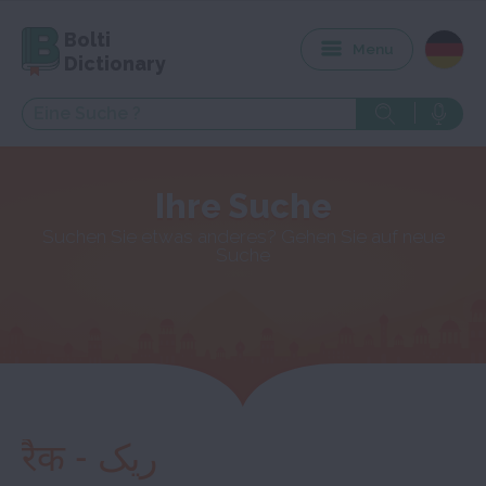
Bolti
Menu
Dictionary
Ihre Suche
Suchen Sie etwas anderes? Gehen Sie auf neue
Suche
रैक - ریک