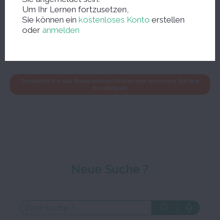
Sprachniveau B2
Um Ihr Lernen fortzusetzen,
बोतल रैक
Sie können ein
kostenloses Konto
erstellen
oder
anmelden
ein Flaschenregal
Schließen Sie das Bearbeitungsfenster und speichern Sie Ihre
Korrekturen
Neue Suche ?