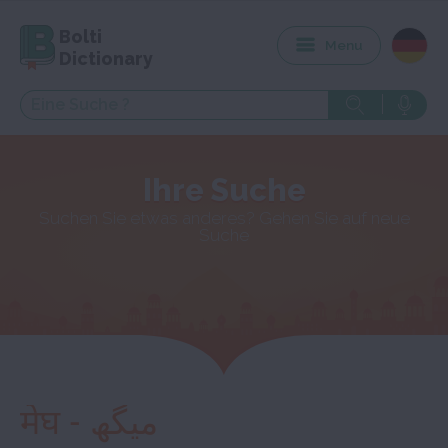
Bolti
Menu
Dictionary
Ihre Suche
Suchen Sie etwas anderes? Gehen Sie auf neue
Suche
मेघ - میگھ