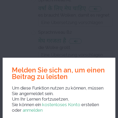
वर्षा के लिए मेघ चाहिए
es braucht Wolken, damit es regnet
Sprachniveau B2
मेघ गरजता है
die Wolke grollt
Melden Sie sich an, um einen
मेघ
Beitrag zu leisten
einer der sechs Ragas der Regenzeit
Um diese Funktion nutzen zu können, müssen
Sie angemeldet sein.
Substantiv (Maskulinum)
Um Ihr Lernen fortzusetzen,
Sie können ein
kostenloses Konto
erstellen
oder
anmelden
Schließen Sie das Bearbeitungsfenster und speichern Sie Ihre
Korrekturen