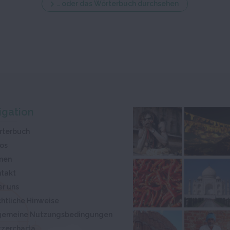
… oder das Wörterbuch durchsehen
igation
rterbuch
os
nen
takt
r uns
htliche Hinweise
lgemeine Nutzungsbedingungen
zercharta