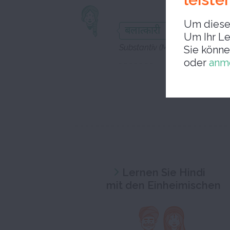
Entfüh
Um diese 
बलात्कारी
Um Ihr Le
Substantiv (Maskulinum)
Sie könne
oder
anm
Lernen Sie Hindi
mit den Einheimischen