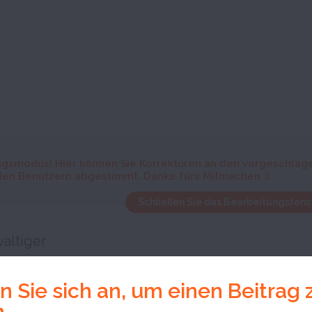
gsmodus! Hier können Sie Korrekturen an den vorgeschlag
den Benutzern abgestimmt. Danke fürs Mitmachen :)
Schließen Sie das Bearbeitungsfenst
altiger
 Sie sich an, um einen Beitrag 
n