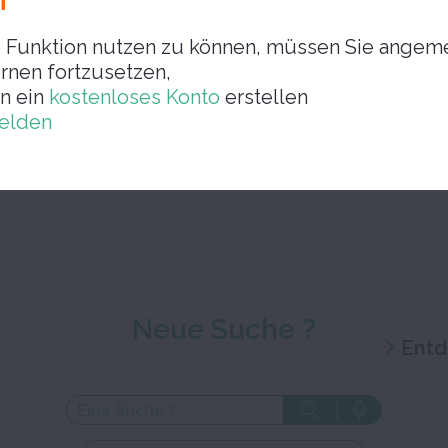
rer
Funktion nutzen zu können, müssen Sie angeme
rnen fortzusetzen,
n ein
kostenloses Konto
erstellen
elden
Schließen Sie das Bearbeitungsf
Neue Suche ?
Entd