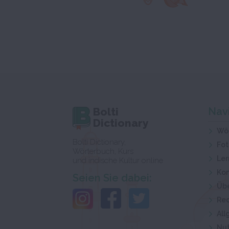
Bolti
Nav
Dictionary
Wö
Bolti Dictionary,
Fot
Wörterbuch, Kurs
Ler
und indische Kultur online
Kon
Seien Sie dabei:
Übe
Rec
Al
Nut