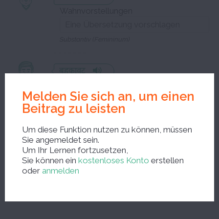
Wahnvorstellungen
Substantiv (Femininum)
बहकावट
Mystifikation
Melden Sie sich an, um einen
Beitrag zu leisten
Substantiv (Femininum)
Um diese Funktion nutzen zu können, müssen
Sie angemeldet sein.
Schließen Sie das Bearbeitungsfenster und speichern Sie Ihre
Um Ihr Lernen fortzusetzen,
Korrekturen
Sie können ein
kostenloses Konto
erstellen
oder
anmelden