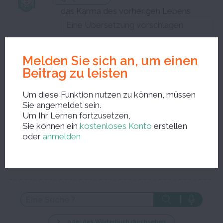
das Karma des vorherigen Lebens
Substantiv (Maskulinum)
Melden Sie sich an, um einen
Beitrag zu leisten
Schließen Sie das Bearbeitungsfenster und speichern Sie Ihre
Korrekturen
Um diese Funktion nutzen zu können, müssen
Sie angemeldet sein.
Um Ihr Lernen fortzusetzen,
Sie können ein
kostenloses Konto
erstellen
oder
anmelden
Neue Suche ?
… oder das Wörterbuch durchsehen