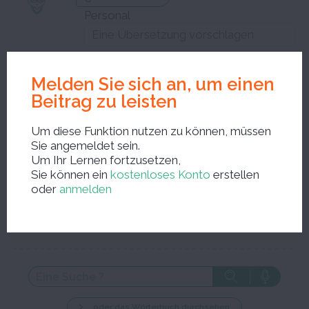
Personal
Adjektiv
Melden Sie sich an, um einen
Beitrag zu leisten
Schließen Sie das Bearbeitungsfenster und speichern Sie Ihre
Korrekturen
Um diese Funktion nutzen zu können, müssen
Sie angemeldet sein.
Um Ihr Lernen fortzusetzen,
Sie können ein
kostenloses Konto
erstellen
oder
anmelden
Neue Suche ?
… oder das Wörterbuch durchsehen