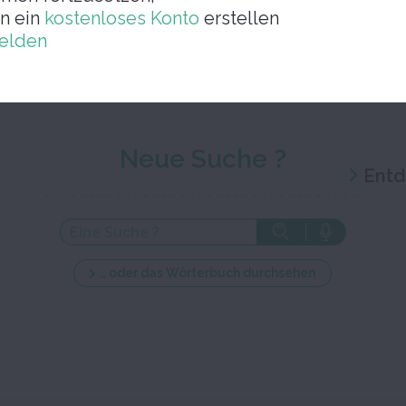
Schließen Sie das Bearbeitungsf
n ein
kostenloses Konto
erstellen
elden
Neue Suche ?
Entd
… oder das Wörterbuch durchsehen