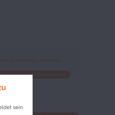
enen Übersetzungen einreichen.
er und speichern Sie Ihre Korrekturen
zu
ldet sein.