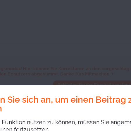
gsmodus! Hier können Sie Korrekturen an den vorgeschlag
den Benutzern abgestimmt. Danke fürs Mitmachen :)
Schließen Sie das Bearbeitungsfenst
 Sie sich an, um einen Beitrag 
n
Funktion nutzen zu können, müssen Sie angeme
rnen fortzusetzen,