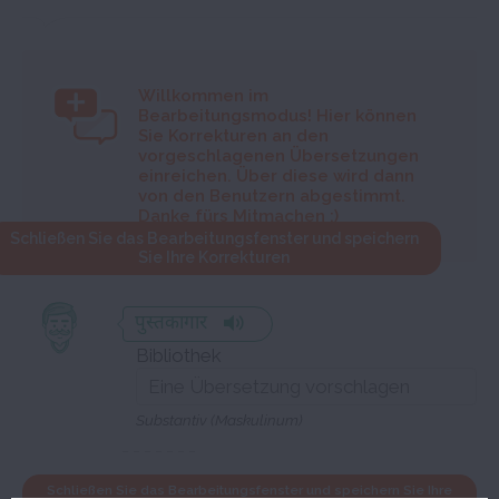
Willkommen im
Bearbeitungsmodus! Hier können
Sie Korrekturen an den
vorgeschlagenen Übersetzungen
einreichen. Über diese wird dann
von den Benutzern abgestimmt.
Danke fürs Mitmachen :)
Schließen Sie das Bearbeitungsfenster und speichern
Sie Ihre Korrekturen
पुस्तकागार
Bibliothek
Substantiv (Maskulinum)
Schließen Sie das Bearbeitungsfenster und speichern Sie Ihre