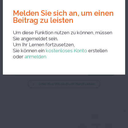
Korrekturen
Melden Sie sich an, um einen
Beitrag zu leisten
Um diese Funktion nutzen zu können, müssen
Sie angemeldet sein.
Um Ihr Lernen fortzusetzen,
Neue Suche ?
Sie können ein
kostenloses Konto
erstellen
oder
anmelden
… oder das Wörterbuch durchsehen